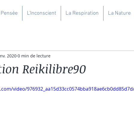
 Pensée
L'Inconscient
La Respiration
La Nature
anv. 2020
0 min de lecture
ion Reikilibre90
tic.com/video/976932_aa15d33cc0574bba918ae6cb0dd85d7d/